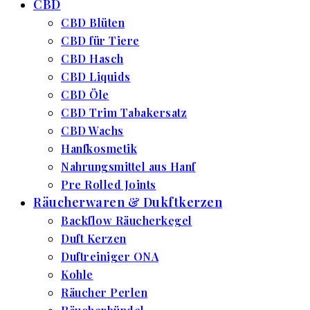
CBD
CBD Blüten
CBD für Tiere
CBD Hasch
CBD Liquids
CBD Öle
CBD Trim Tabakersatz
CBD Wachs
Hanfkosmetik
Nahrungsmittel aus Hanf
Pre Rolled Joints
Räucherwaren & Dukftkerzen
Backflow Räucherkegel
Duft Kerzen
Duftreiniger ONA
Kohle
Räucher Perlen