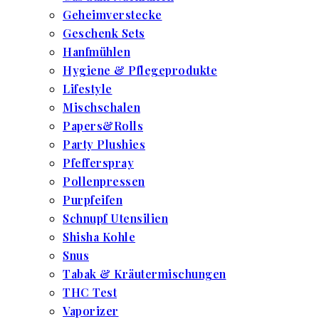
Geheimverstecke
Geschenk Sets
Hanfmühlen
Hygiene & Pflegeprodukte
Lifestyle
Mischschalen
Papers&Rolls
Party Plushies
Pfefferspray
Pollenpressen
Purpfeifen
Schnupf Utensilien
Shisha Kohle
Snus
Tabak & Kräutermischungen
THC Test
Vaporizer