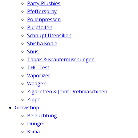
Party Plushies
Pfefferspray
Pollenpressen
Purpfeifen
Schnupf Utensilien
Shisha Kohle
Snus
Tabak & Kräutermischungen
THC Test
Vaporizer
Waagen
Zigaretten & Joint Drehmaschinen
Zippo
Growshop
Beleuchtung
Dünger
Klima