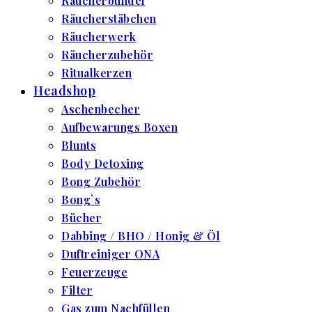
Räucherbündel
Räucherstäbchen
Räucherwerk
Räucherzubehör
Ritualkerzen
Headshop
Aschenbecher
Aufbewarungs Boxen
Blunts
Body Detoxing
Bong Zubehör
Bong`s
Bücher
Dabbing / BHO / Honig & Öl
Duftreiniger ONA
Feuerzeuge
Filter
Gas zum Nachfüllen