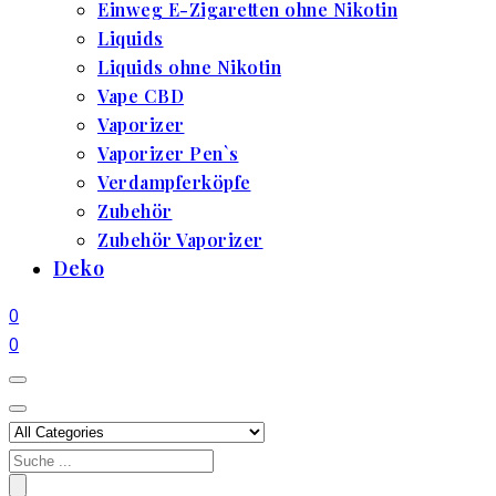
Einweg E-Zigaretten ohne Nikotin
Liquids
Liquids ohne Nikotin
Vape CBD
Vaporizer
Vaporizer Pen`s
Verdampferköpfe
Zubehör
Zubehör Vaporizer
Deko
0
0
Search
for: