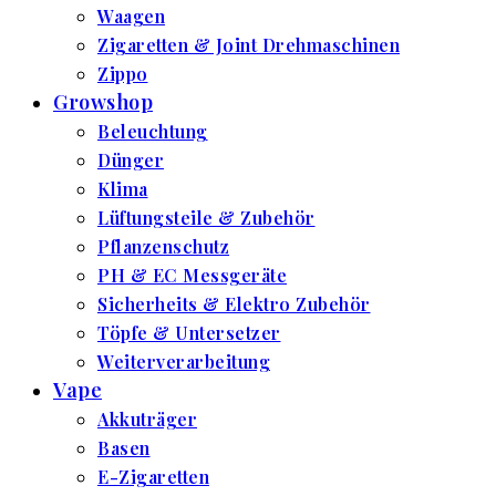
Waagen
Zigaretten & Joint Drehmaschinen
Zippo
Growshop
Beleuchtung
Dünger
Klima
Lüftungsteile & Zubehör
Pflanzenschutz
PH & EC Messgeräte
Sicherheits & Elektro Zubehör
Töpfe & Untersetzer
Weiterverarbeitung
Vape
Akkuträger
Basen
E-Zigaretten