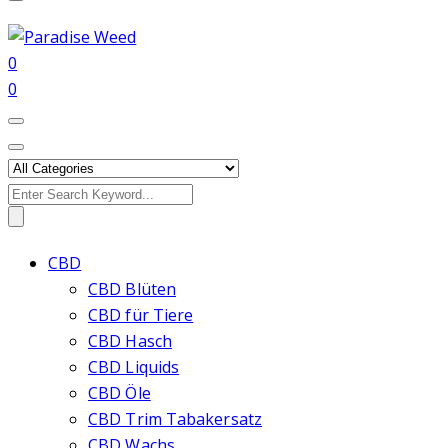
0
0
Search
for:
CBD
CBD Blüten
CBD für Tiere
CBD Hasch
CBD Liquids
CBD Öle
CBD Trim Tabakersatz
CBD Wachs