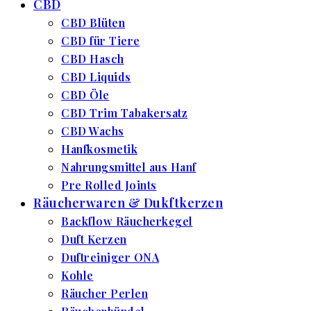
CBD
CBD Blüten
CBD für Tiere
CBD Hasch
CBD Liquids
CBD Öle
CBD Trim Tabakersatz
CBD Wachs
Hanfkosmetik
Nahrungsmittel aus Hanf
Pre Rolled Joints
Räucherwaren & Dukftkerzen
Backflow Räucherkegel
Duft Kerzen
Duftreiniger ONA
Kohle
Räucher Perlen