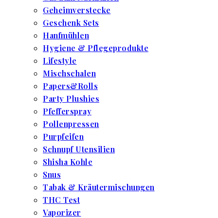
Geheimverstecke
Geschenk Sets
Hanfmühlen
Hygiene & Pflegeprodukte
Lifestyle
Mischschalen
Papers&Rolls
Party Plushies
Pfefferspray
Pollenpressen
Purpfeifen
Schnupf Utensilien
Shisha Kohle
Snus
Tabak & Kräutermischungen
THC Test
Vaporizer