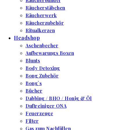
Räucherbündel
Räucherstäbchen
Räucherwerk
Räucherzubehör
Ritualkerzen
Headshop
Aschenbecher
Aufbewarungs Boxen
Blunts
Body Detoxing
Bong Zubehör
Bong`s
Bücher
Dabbing / BHO / Honig & Öl
Duftreiniger ONA
Feuerzeuge
Filter
Gas zum Nachfüllen