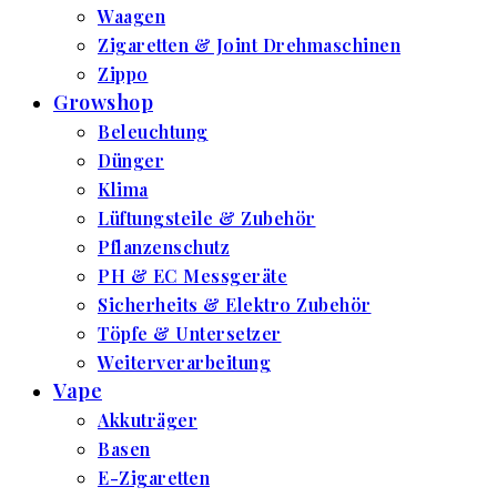
Waagen
Zigaretten & Joint Drehmaschinen
Zippo
Growshop
Beleuchtung
Dünger
Klima
Lüftungsteile & Zubehör
Pflanzenschutz
PH & EC Messgeräte
Sicherheits & Elektro Zubehör
Töpfe & Untersetzer
Weiterverarbeitung
Vape
Akkuträger
Basen
E-Zigaretten