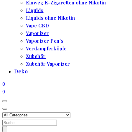
Einweg E-Zigaretten ohne Nikotin
Liquids
Liquids ohne Nikotin
Vape CBD
Vaporizer
Vaporizer Pen`s
Verdampferköpfe
Zubehör
Zubehör Vaporizer
Deko
0
0
Search
for: