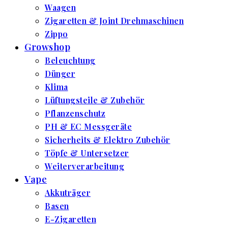
Waagen
Zigaretten & Joint Drehmaschinen
Zippo
Growshop
Beleuchtung
Dünger
Klima
Lüftungsteile & Zubehör
Pflanzenschutz
PH & EC Messgeräte
Sicherheits & Elektro Zubehör
Töpfe & Untersetzer
Weiterverarbeitung
Vape
Akkuträger
Basen
E-Zigaretten