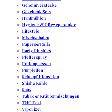
Geheimverstecke
Geschenk Sets
Hanfmühlen
Hygiene & Pflegeprodukte
Lifestyle
Mischschalen
Papers&Rolls
Party Plushies
Pfefferspray
Pollenpressen
Purpfeifen
Schnupf Utensilien
Shisha Kohle
Snus
Tabak & Kräutermischungen
THC Test
Vaporizer