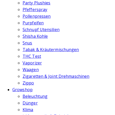
Party Plushies
Pfefferspray
Pollenpressen
Purpfeifen
Schnupf Utensilien
Shisha Kohle
Snus
Tabak & Kräutermischungen
THC Test
Vaporizer
Waagen
Zigaretten & Joint Drehmaschinen
Zippo
Growshop
Beleuchtung
Dünger
Klima