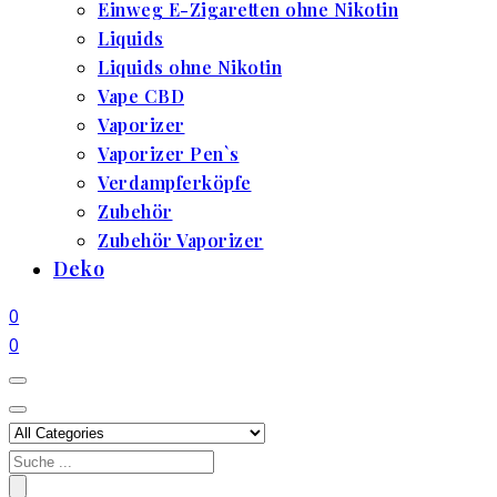
Einweg E-Zigaretten ohne Nikotin
Liquids
Liquids ohne Nikotin
Vape CBD
Vaporizer
Vaporizer Pen`s
Verdampferköpfe
Zubehör
Zubehör Vaporizer
Deko
0
0
Search
for: