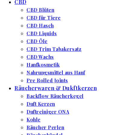
CBD
CBD Blüten
CBD für Tiere
CBD Hasch
CBD Liquids
CBD Öle
CBD Trim Tabakersatz
CBD Wachs
Hanfkosmetik
Nahrungsmittel aus Hanf
Pre Rolled Joints
Räucherwaren & Dukftkerzen
Backflow Räucherkegel
Duft Kerzen
Duftreiniger ONA
Kohle
Räucher Perlen