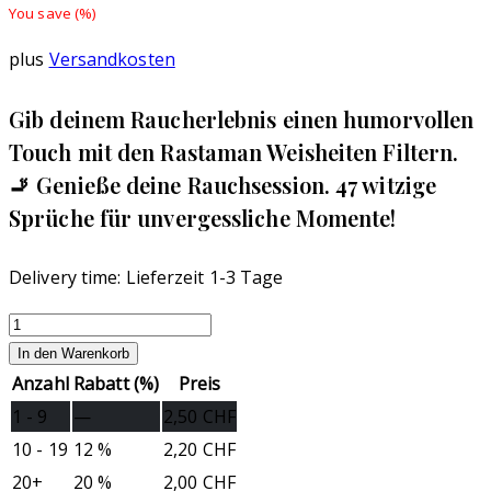
You save
(
%)
plus
Versandkosten
Gib deinem Raucherlebnis einen humorvollen
Touch mit den Rastaman Weisheiten Filtern.
🚬 Genieße deine Rauchsession. 47 witzige
Sprüche für unvergessliche Momente!
Delivery time:
Lieferzeit 1-3 Tage
Rastaman
Weisheiten
In den Warenkorb
Filter
Anzahl
Rabatt (%)
Preis
Menge
1 - 9
—
2,50
CHF
10 - 19
12 %
2,20
CHF
20+
20 %
2,00
CHF