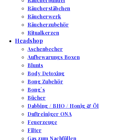
Räucherbündel
Räucherstäbchen
Räucherwerk
Räucherzubehör
Ritualkerzen
Headshop
Aschenbecher
Aufbewarungs Boxen
Blunts
Body Detoxing
Bong Zubehör
Bong`s
Bücher
Dabbing / BHO / Honig & Öl
Duftreiniger ONA
Feuerzeuge
Filter
Gas zum Nachfüllen