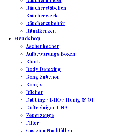
Räucherbündel
Räucherstäbchen
Räucherwerk
Räucherzubehör
Ritualkerzen
Headshop
Aschenbecher
Aufbewarungs Boxen
Blunts
Body Detoxing
Bong Zubehör
Bong`s
Bücher
Dabbing / BHO / Honig & Öl
Duftreiniger ONA
Feuerzeuge
Filter
Gas zum Nachfüllen