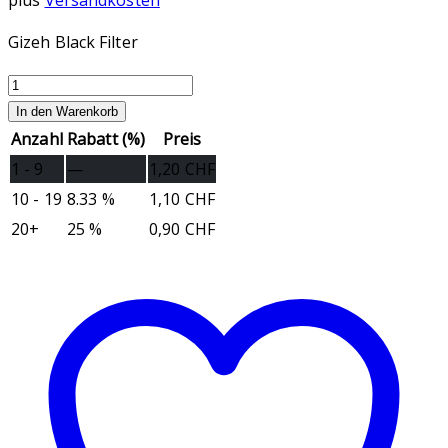
plus
Versandkosten
Gizeh Black Filter
Gizeh
Black
In den Warenkorb
Filter
Anzahl
Rabatt (%)
Preis
Menge
1 - 9
—
1,20
CHF
10 - 19
8.33 %
1,10
CHF
20+
25 %
0,90
CHF