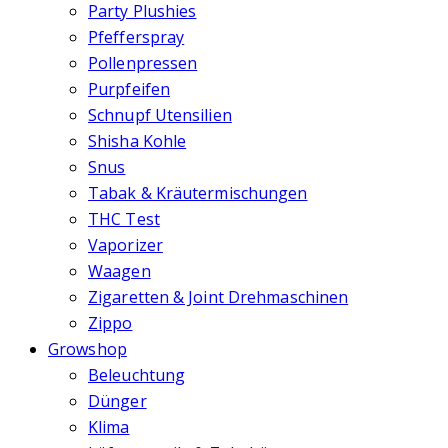
Party Plushies
Pfefferspray
Pollenpressen
Purpfeifen
Schnupf Utensilien
Shisha Kohle
Snus
Tabak & Kräutermischungen
THC Test
Vaporizer
Waagen
Zigaretten & Joint Drehmaschinen
Zippo
Growshop
Beleuchtung
Dünger
Klima