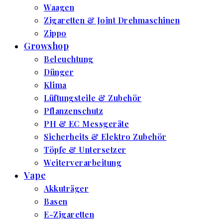
Waagen
Zigaretten & Joint Drehmaschinen
Zippo
Growshop
Beleuchtung
Dünger
Klima
Lüftungsteile & Zubehör
Pflanzenschutz
PH & EC Messgeräte
Sicherheits & Elektro Zubehör
Töpfe & Untersetzer
Weiterverarbeitung
Vape
Akkuträger
Basen
E-Zigaretten