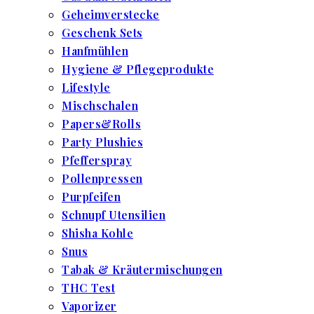
Geheimverstecke
Geschenk Sets
Hanfmühlen
Hygiene & Pflegeprodukte
Lifestyle
Mischschalen
Papers&Rolls
Party Plushies
Pfefferspray
Pollenpressen
Purpfeifen
Schnupf Utensilien
Shisha Kohle
Snus
Tabak & Kräutermischungen
THC Test
Vaporizer