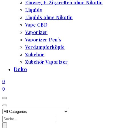
Einweg E-Zigaretten ohne Nikotin
Liquids
Liquids ohne Nikotin
Vape CBD
Vaporizer
Vaporizer Pen`s
Verdampferköpfe
Zubehör
Zubehör Vaporizer
Deko
0
0
Search
for: