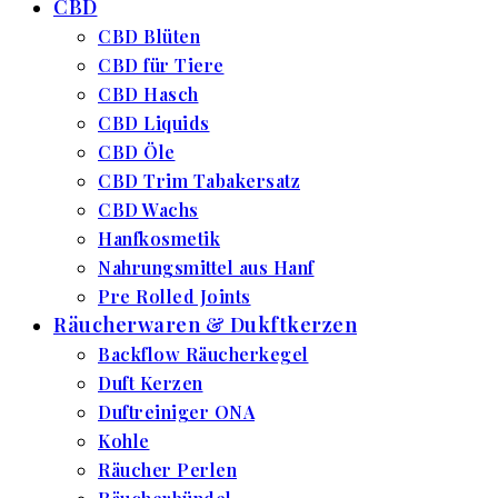
CBD
CBD Blüten
CBD für Tiere
CBD Hasch
CBD Liquids
CBD Öle
CBD Trim Tabakersatz
CBD Wachs
Hanfkosmetik
Nahrungsmittel aus Hanf
Pre Rolled Joints
Räucherwaren & Dukftkerzen
Backflow Räucherkegel
Duft Kerzen
Duftreiniger ONA
Kohle
Räucher Perlen