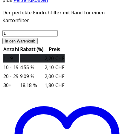
plus
Versandkosten
Der perfekte Eindrehfilter mit Rand für einen
Kartonfilter
Zwister
Jilter
In den Warenkorb
Menge
Anzahl
Rabatt (%)
Preis
1 - 9
—
2,20
CHF
10 - 19
4.55 %
2,10
CHF
20 - 29
9.09 %
2,00
CHF
30+
18.18 %
1,80
CHF