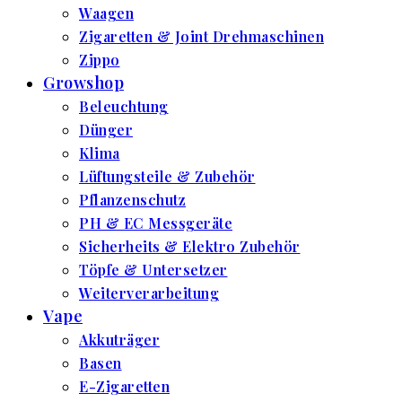
Waagen
Zigaretten & Joint Drehmaschinen
Zippo
Growshop
Beleuchtung
Dünger
Klima
Lüftungsteile & Zubehör
Pflanzenschutz
PH & EC Messgeräte
Sicherheits & Elektro Zubehör
Töpfe & Untersetzer
Weiterverarbeitung
Vape
Akkuträger
Basen
E-Zigaretten