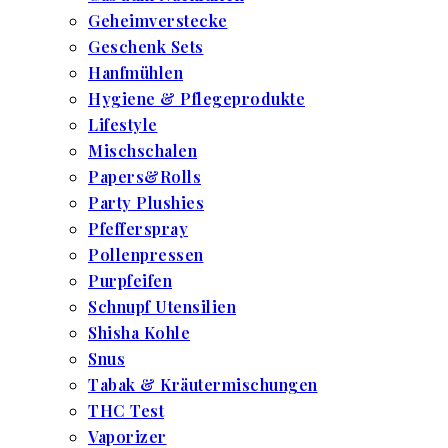
Geheimverstecke
Geschenk Sets
Hanfmühlen
Hygiene & Pflegeprodukte
Lifestyle
Mischschalen
Papers&Rolls
Party Plushies
Pfefferspray
Pollenpressen
Purpfeifen
Schnupf Utensilien
Shisha Kohle
Snus
Tabak & Kräutermischungen
THC Test
Vaporizer