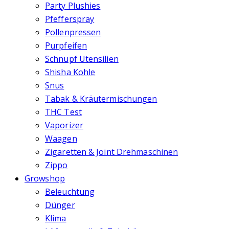
Party Plushies
Pfefferspray
Pollenpressen
Purpfeifen
Schnupf Utensilien
Shisha Kohle
Snus
Tabak & Kräutermischungen
THC Test
Vaporizer
Waagen
Zigaretten & Joint Drehmaschinen
Zippo
Growshop
Beleuchtung
Dünger
Klima