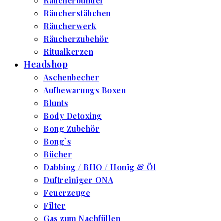
Räucherbündel
Räucherstäbchen
Räucherwerk
Räucherzubehör
Ritualkerzen
Headshop
Aschenbecher
Aufbewarungs Boxen
Blunts
Body Detoxing
Bong Zubehör
Bong`s
Bücher
Dabbing / BHO / Honig & Öl
Duftreiniger ONA
Feuerzeuge
Filter
Gas zum Nachfüllen