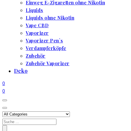
Einweg E-Zigaretten ohne Nikotin
Liquids
Liquids ohne Nikotin
Vape CBD
Vaporizer
Vaporizer Pen`s
Verdampferköpfe
Zubehör
Zubehör Vaporizer
Deko
0
0
Search
for: