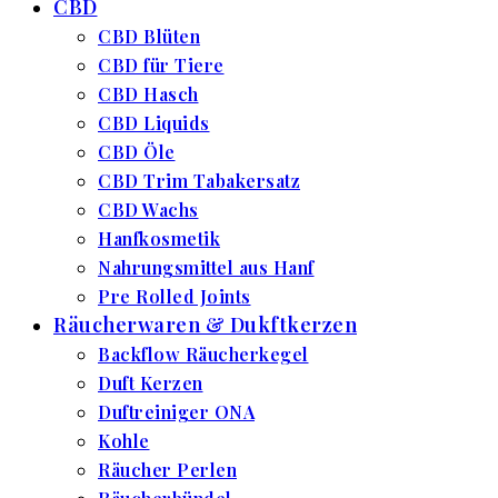
CBD
CBD Blüten
CBD für Tiere
CBD Hasch
CBD Liquids
CBD Öle
CBD Trim Tabakersatz
CBD Wachs
Hanfkosmetik
Nahrungsmittel aus Hanf
Pre Rolled Joints
Räucherwaren & Dukftkerzen
Backflow Räucherkegel
Duft Kerzen
Duftreiniger ONA
Kohle
Räucher Perlen