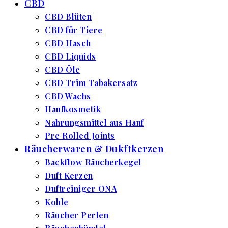
CBD
CBD Blüten
CBD für Tiere
CBD Hasch
CBD Liquids
CBD Öle
CBD Trim Tabakersatz
CBD Wachs
Hanfkosmetik
Nahrungsmittel aus Hanf
Pre Rolled Joints
Räucherwaren & Dukftkerzen
Backflow Räucherkegel
Duft Kerzen
Duftreiniger ONA
Kohle
Räucher Perlen