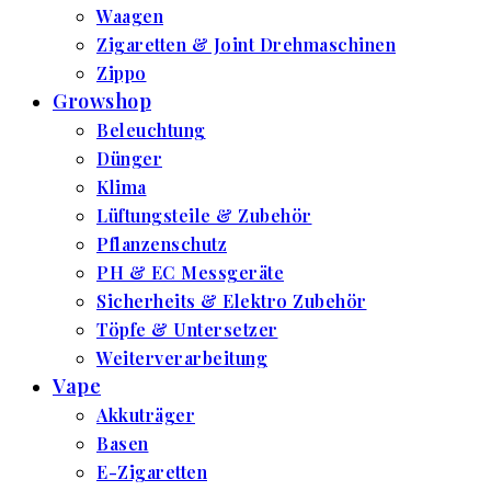
Waagen
Zigaretten & Joint Drehmaschinen
Zippo
Growshop
Beleuchtung
Dünger
Klima
Lüftungsteile & Zubehör
Pflanzenschutz
PH & EC Messgeräte
Sicherheits & Elektro Zubehör
Töpfe & Untersetzer
Weiterverarbeitung
Vape
Akkuträger
Basen
E-Zigaretten