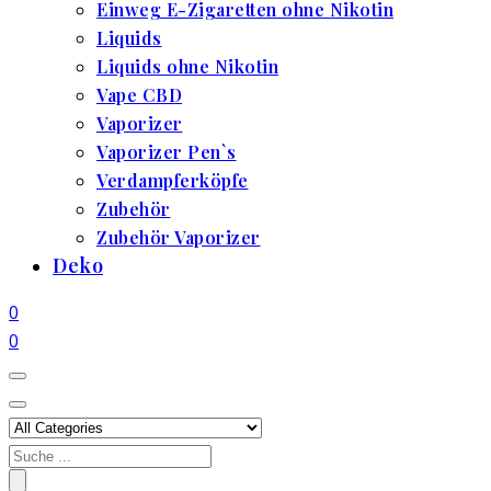
Einweg E-Zigaretten ohne Nikotin
Liquids
Liquids ohne Nikotin
Vape CBD
Vaporizer
Vaporizer Pen`s
Verdampferköpfe
Zubehör
Zubehör Vaporizer
Deko
0
0
Search
for: