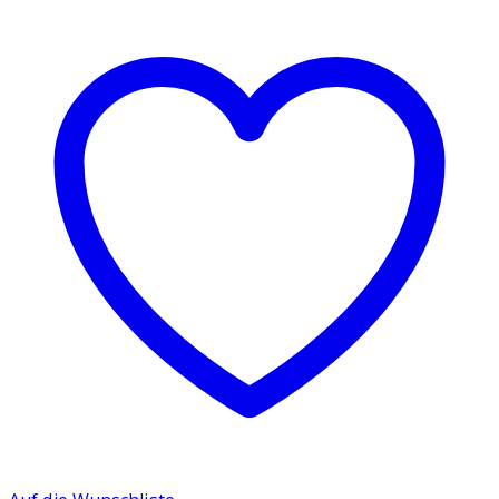
Torch
88
Relief
Black
Hemp
mit
Doppelflamme
Menge