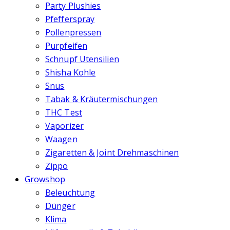
Party Plushies
Pfefferspray
Pollenpressen
Purpfeifen
Schnupf Utensilien
Shisha Kohle
Snus
Tabak & Kräutermischungen
THC Test
Vaporizer
Waagen
Zigaretten & Joint Drehmaschinen
Zippo
Growshop
Beleuchtung
Dünger
Klima