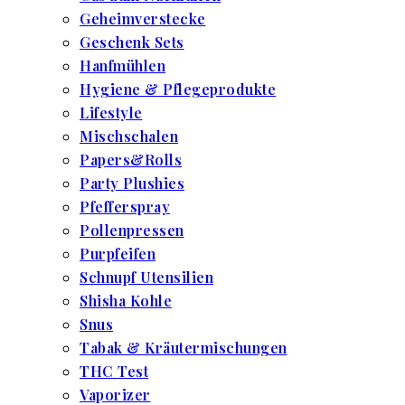
Geheimverstecke
Geschenk Sets
Hanfmühlen
Hygiene & Pflegeprodukte
Lifestyle
Mischschalen
Papers&Rolls
Party Plushies
Pfefferspray
Pollenpressen
Purpfeifen
Schnupf Utensilien
Shisha Kohle
Snus
Tabak & Kräutermischungen
THC Test
Vaporizer