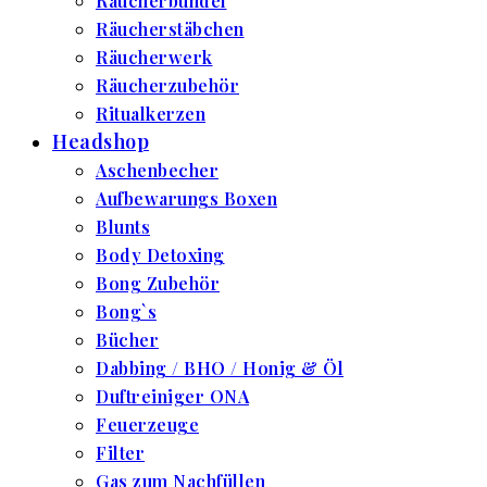
Räucherbündel
Räucherstäbchen
Räucherwerk
Räucherzubehör
Ritualkerzen
Headshop
Aschenbecher
Aufbewarungs Boxen
Blunts
Body Detoxing
Bong Zubehör
Bong`s
Bücher
Dabbing / BHO / Honig & Öl
Duftreiniger ONA
Feuerzeuge
Filter
Gas zum Nachfüllen