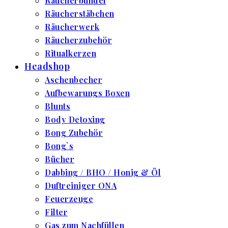
Räucherbündel
Räucherstäbchen
Räucherwerk
Räucherzubehör
Ritualkerzen
Headshop
Aschenbecher
Aufbewarungs Boxen
Blunts
Body Detoxing
Bong Zubehör
Bong`s
Bücher
Dabbing / BHO / Honig & Öl
Duftreiniger ONA
Feuerzeuge
Filter
Gas zum Nachfüllen