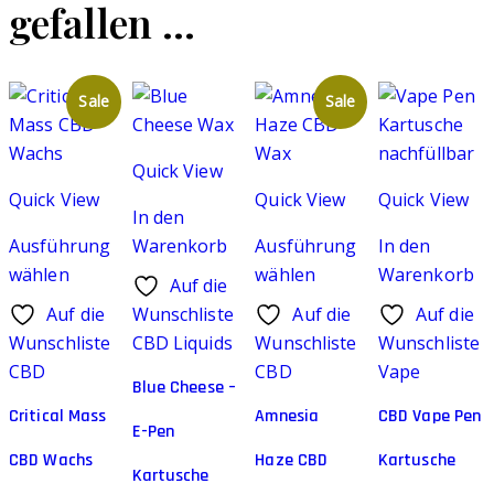
gefallen …
Sale
Sale
Quick View
Quick View
Quick View
Quick View
In den
Ausführung
Warenkorb
Ausführung
In den
wählen
wählen
Warenkorb
Auf die
Dieses
Dieses
Auf die
Wunschliste
Auf die
Auf die
Produkt
Produkt
Wunschliste
CBD Liquids
Wunschliste
Wunschliste
weist
weist
CBD
CBD
Vape
mehrere
Blue Cheese –
mehrere
Varianten
Critical Mass
Varianten
Amnesia
CBD Vape Pen
E-Pen
auf.
auf.
CBD Wachs
Haze CBD
Kartusche
Die
Die
Kartusche