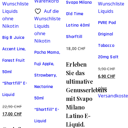
Warenkorb
Svapo Milano
Wunschliste
Wunschliste
Liquids
Auf die
Liquids
Old Time
ohne
Wunschliste
PVRE Pod
Latino 40ml
Nikotin
Liquids
ohne
Original
Shorftill
Big B Juice
Nikotin
Tobacco
18,00
CHF
Accent Line,
Pacha Mama,
20mg Salt
Forest Fruit
Erleben
Fuji Apple,
Ursprün
9,90
CHF
50ml
Sie das
Strawberry,
Preis
Aktuell
6,90
CHF
ultimative
“Shortfill” E-
war:
Preis
Nectarine
plus
Genusserlebnis
9,90 C
ist:
Liquid
Versandkost
mit Svapo
50ml
6,90 C
Milano
Ursprünglicher
22,90
CHF
“Shortfill” E-
Preis
Aktueller
17,00
CHF
Latino E-
Liquid
war:
Preis
Liquid.