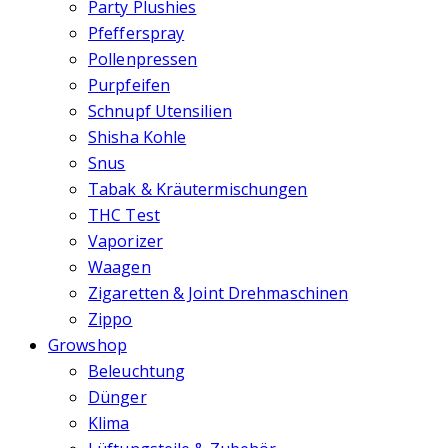
Party Plushies
Pfefferspray
Pollenpressen
Purpfeifen
Schnupf Utensilien
Shisha Kohle
Snus
Tabak & Kräutermischungen
THC Test
Vaporizer
Waagen
Zigaretten & Joint Drehmaschinen
Zippo
Growshop
Beleuchtung
Dünger
Klima