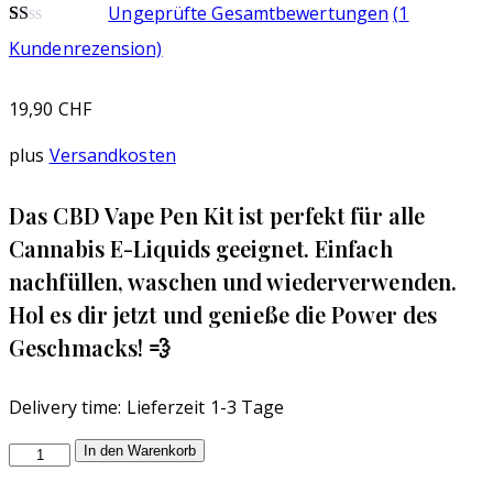
Ungeprüfte Gesamtbewertungen
(
1
Bewertet
1
Kundenrezension)
mit
1.00
von
19,90
CHF
5,
basierend
auf
plus
Versandkosten
Kundenbewertung
Das CBD Vape Pen Kit ist perfekt für alle
Cannabis E-Liquids geeignet. Einfach
nachfüllen, waschen und wiederverwenden.
Hol es dir jetzt und genieße die Power des
Geschmacks! 💨
Delivery time:
Lieferzeit 1-3 Tage
CBD
In den Warenkorb
Vape