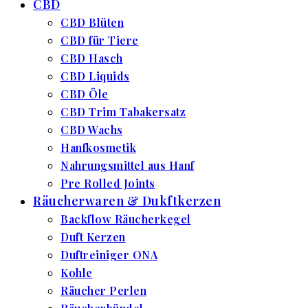
CBD
CBD Blüten
CBD für Tiere
CBD Hasch
CBD Liquids
CBD Öle
CBD Trim Tabakersatz
CBD Wachs
Hanfkosmetik
Nahrungsmittel aus Hanf
Pre Rolled Joints
Räucherwaren & Dukftkerzen
Backflow Räucherkegel
Duft Kerzen
Duftreiniger ONA
Kohle
Räucher Perlen