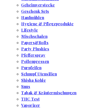
Geheimverstecke
Geschenk Sets
Hanfmühlen
Hygiene & Pflegeprodukte
Lifestyle
Mischschalen
Papers&Rolls
Party Plushies
Pfefferspray
Pollenpressen
Purpfeifen
Schnupf Utensilien
Shisha Kohle
Snus
Tabak & Kräutermischungen
THC Test
Vaporizer