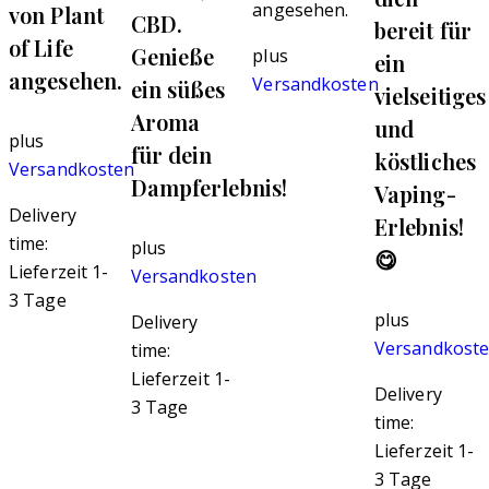
angesehen.
von Plant
CBD.
bereit für
of Life
Genieße
plus
ein
angesehen.
Versandkosten
ein süßes
vielseitiges
Aroma
und
plus
für dein
köstliches
Versandkosten
Dampferlebnis!
Vaping-
Delivery
Erlebnis!
time:
plus
😋
Lieferzeit 1-
Versandkosten
3 Tage
plus
Delivery
Versandkost
time:
Lieferzeit 1-
Delivery
3 Tage
time:
Lieferzeit 1-
3 Tage