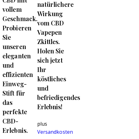
natürlichere
vollem
Wirkung
Geschmack.
vom CBD
Probieren
Vapepen
Sie
Zkittles.
unseren
Holen Sie
eleganten
sich jetzt
und
Ihr
effizienten
köstliches
Einweg-
und
Stift für
befriedigendes
das
Erlebnis!
perfekte
CBD-
plus
Erlebnis.
Versandkosten