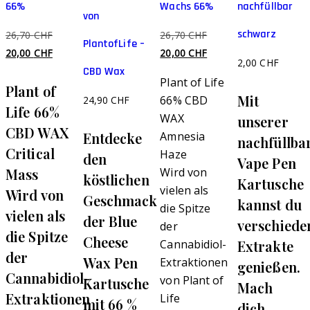
Optionen
Optionen
66%
Wachs 66%
nachfüllbar
von
können
können
schwarz
Ursprünglicher
Ursprünglicher
26,70
CHF
26,70
CHF
auf
auf
PlantofLife –
Preis
Aktueller
Preis
Aktueller
20,00
CHF
20,00
CHF
der
der
2,00
CHF
war:
Preis
war:
Preis
CBD Wax
Produktseite
Produktseite
Plant of Life
Plant of
26,70 CHF
ist:
26,70 CHF
ist:
gewählt
gewählt
Mit
66% CBD
24,90
CHF
20,00 CHF.
20,00 CHF.
Life 66%
werden
werden
WAX
unserer
CBD WAX
Entdecke
Amnesia
nachfüllba
Critical
Haze
den
Vape Pen
Mass
Wird von
köstlichen
Kartusche
vielen als
Wird von
Geschmack
kannst du
die Spitze
vielen als
der Blue
verschiede
der
die Spitze
Cheese
Extrakte
Cannabidiol-
der
Wax Pen
Extraktionen
genießen.
Cannabidiol-
von Plant of
Kartusche
Mach
Extraktionen
Life
mit 66 %
dich