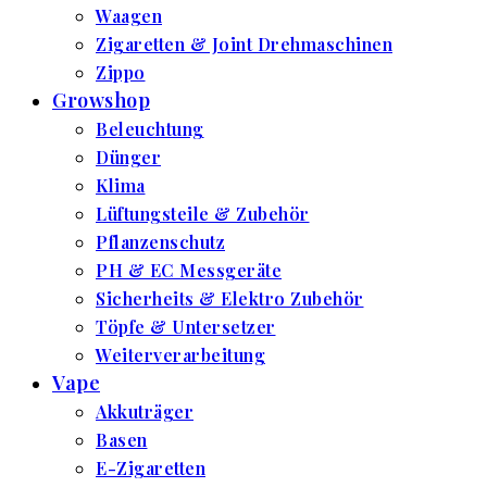
Waagen
Zigaretten & Joint Drehmaschinen
Zippo
Growshop
Beleuchtung
Dünger
Klima
Lüftungsteile & Zubehör
Pflanzenschutz
PH & EC Messgeräte
Sicherheits & Elektro Zubehör
Töpfe & Untersetzer
Weiterverarbeitung
Vape
Akkuträger
Basen
E-Zigaretten