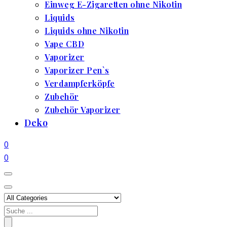
Einweg E-Zigaretten ohne Nikotin
Liquids
Liquids ohne Nikotin
Vape CBD
Vaporizer
Vaporizer Pen`s
Verdampferköpfe
Zubehör
Zubehör Vaporizer
Deko
0
0
Search
for: