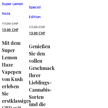
Super Lemon
Special
Haze
Edition
Ursprünglicher
17,00
CHF
Ursprünglicher
17,00
CHF
Preis
Aktueller
13,00
CHF
Preis
Aktueller
13,00
CHF
war:
Preis
war:
Preis
Mit dem
17,00 CHF
ist:
Genießen
17,00 CHF
ist:
13,00 CHF.
Super
13,00 CHF.
Sie den
Lemon
vollen
Haze
Geschmack
Vapepen
Ihrer
von Kush
Lieblings-
erleben
Cannabis-
Sie
Sorten
erstklassiges
und die
CBD mit