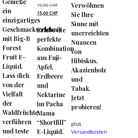
Genieße
22,90 CHF
ist:
Verwöhnen
Ursprünglicher
19,90
CHF
17,00 CHF.
ein
Preis
Aktueller
15,00
CHF
Sie Ihre
einzigartiges
war:
Preis
Sinne mit
Geschmackserlebnis
Erlebe die
19,90 CHF
ist:
unerreichten
15,00 CHF.
mit Big-B
perfekte
Nuancen
Forest
Kombination
von
Fruit E-
aus Fuji-
Hibiskus,
Liquid.
Apfel,
Akazienholz
Lass dich
Erdbeere
und
von der
und
Tabak.
Vielfalt
Nektarine
Jetzt
der
im Pacha
probieren!
Waldfrüchte
Mama
verführen
“Shortfill”
plus
und teste
E-Liquid.
Versandkosten