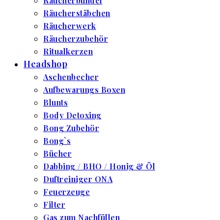
Räucherbündel
Räucherstäbchen
Räucherwerk
Räucherzubehör
Ritualkerzen
Headshop
Aschenbecher
Aufbewarungs Boxen
Blunts
Body Detoxing
Bong Zubehör
Bong`s
Bücher
Dabbing / BHO / Honig & Öl
Duftreiniger ONA
Feuerzeuge
Filter
Gas zum Nachfüllen