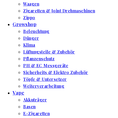
Waagen
Zigaretten & Joint Drehmaschinen
Zippo
Growshop
Beleuchtung
Dünger
Klima
Lüftungsteile & Zubehör
Pflanzenschutz
PH & EC Messgeräte
Sicherheits & Elektro Zubehör
Töpfe & Untersetzer
Weiterverarbeitung
Vape
Akkuträger
Basen
E-Zigaretten