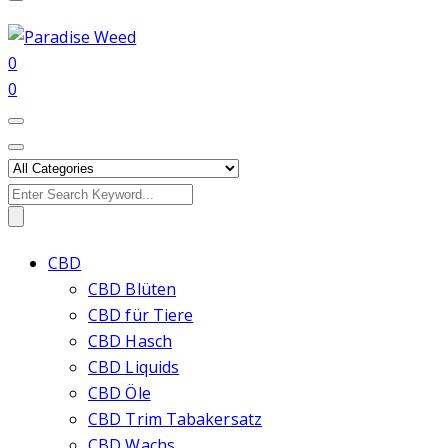
0
0
Search
for:
CBD
CBD Blüten
CBD für Tiere
CBD Hasch
CBD Liquids
CBD Öle
CBD Trim Tabakersatz
CBD Wachs