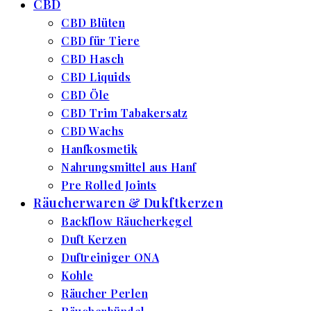
CBD
CBD Blüten
CBD für Tiere
CBD Hasch
CBD Liquids
CBD Öle
CBD Trim Tabakersatz
CBD Wachs
Hanfkosmetik
Nahrungsmittel aus Hanf
Pre Rolled Joints
Räucherwaren & Dukftkerzen
Backflow Räucherkegel
Duft Kerzen
Duftreiniger ONA
Kohle
Räucher Perlen