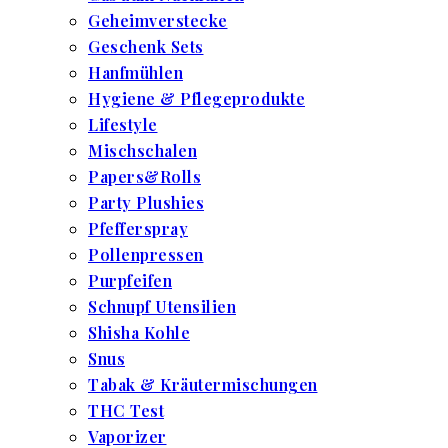
Geheimverstecke
Geschenk Sets
Hanfmühlen
Hygiene & Pflegeprodukte
Lifestyle
Mischschalen
Papers&Rolls
Party Plushies
Pfefferspray
Pollenpressen
Purpfeifen
Schnupf Utensilien
Shisha Kohle
Snus
Tabak & Kräutermischungen
THC Test
Vaporizer