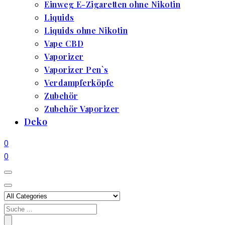
Einweg E-Zigaretten ohne Nikotin
Liquids
Liquids ohne Nikotin
Vape CBD
Vaporizer
Vaporizer Pen`s
Verdampferköpfe
Zubehör
Zubehör Vaporizer
Deko
0
0
Search
for: