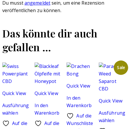
Du musst
angemeldet
sein, um eine Rezension
veröffentlichen zu können.
Das könnte dir auch
gefallen …
Sale
Quick View
Quick View
Quick View
In den
Quick View
Ausführung
In den
Warenkorb
wählen
Warenkorb
Ausführung
Auf die
Dieses
wählen
Auf die
Auf die
Wunschliste
Produkt
Dieses