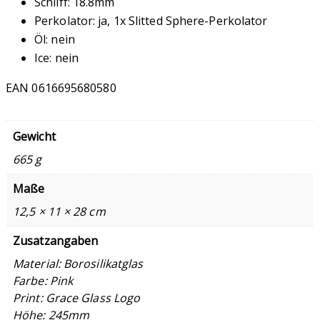
Schliff: 18.8mm
Perkolator: ja, 1x Slitted Sphere-Perkolator
Öl: nein
Ice: nein
EAN 0616695680580
Gewicht
665 g
Maße
12,5 × 11 × 28 cm
Zusatzangaben
Material: Borosilikatglas
Farbe: Pink
Print: Grace Glass Logo
Höhe: 245mm