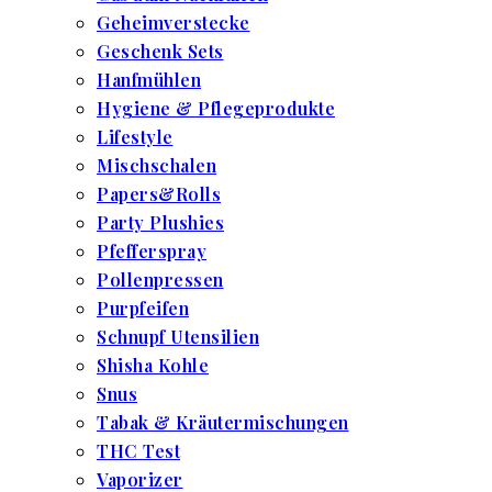
Geheimverstecke
Geschenk Sets
Hanfmühlen
Hygiene & Pflegeprodukte
Lifestyle
Mischschalen
Papers&Rolls
Party Plushies
Pfefferspray
Pollenpressen
Purpfeifen
Schnupf Utensilien
Shisha Kohle
Snus
Tabak & Kräutermischungen
THC Test
Vaporizer