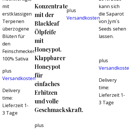
Konzentrate
mit
kann sich
plus
mit der
erstklassigen
die Saparot
Versandkosten
Terpenen
von Jym`s
Blackleaf
überzogene
Seeds sehen
Ölpfeife
Blüten für
lassen.
mit
den
Honeypot.
Feinschmecker.
Klappbarer
100% Sativa
plus
Honeypot
Versandkost
plus
für
Versandkosten
Delivery
einfaches
time:
Delivery
Erhitzen
Lieferzeit 1-
time:
und volle
3 Tage
Lieferzeit 1-
Geschmackskraft.
3 Tage
plus