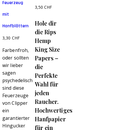
Feuerzeug
3,50
CHF
mit
Hole dir
Hanfblättern
die Rips
3,30
CHF
Hemp
King Size
Farbenfroh,
Papers –
oder sollten
wir lieber
die
sagen
Perfekte
psychedelisch
Wahl für
sind diese
jeden
Feuerzeuge
Raucher.
von Clipper
Hochwertiges
ein
Hanfpapier
garantierter
Hingucker
für ein