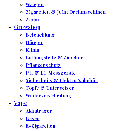
Waagen
Zigaretten & Joint Drehmaschinen
Zippo
Growshop
Beleuchtung
Dünger
Klima
Lüftungsteile & Zubehör
Pflanzenschutz
PH & EC Messgeräte
Sicherheits & Elektro Zubehör
Töpfe & Untersetzer
Weiterverarbeitung
Vape
Akkuträger
Basen
E-Zigaretten