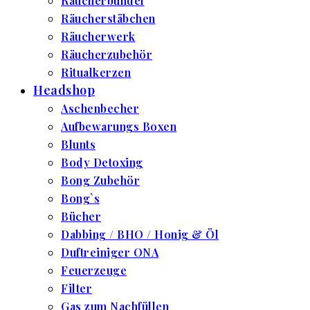
Räucherbündel
Räucherstäbchen
Räucherwerk
Räucherzubehör
Ritualkerzen
Headshop
Aschenbecher
Aufbewarungs Boxen
Blunts
Body Detoxing
Bong Zubehör
Bong`s
Bücher
Dabbing / BHO / Honig & Öl
Duftreiniger ONA
Feuerzeuge
Filter
Gas zum Nachfüllen