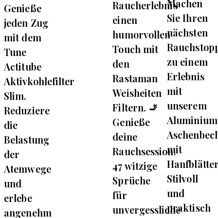
Machen
Raucherlebnis
Genieße
Sie Ihren
einen
jeden Zug
nächsten
humorvollen
mit dem
Rauchstop
Touch mit
Tune
zu einem
den
Actitube
Erlebnis
Rastaman
Aktivkohlefilter
mit
Weisheiten
Slim.
unserem
Filtern. 🚬
Reduziere
Aluminium
Genieße
die
Aschenbec
deine
Belastung
mit
Rauchsession.
der
Hanfblätte
47 witzige
Atemwege
Stilvoll
Sprüche
und
und
für
erlebe
praktisch
unvergessliche
angenehm