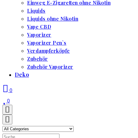
Einweg E-Zigaretten ohne Nikotin
Liquids
Liquids ohne Nikotin
Vape CBD
Vaporizer
Vaporizer Pen`s
Verdampferköpfe
Zubehör
Zubehör Vaporizer
Deko
0
0
Search