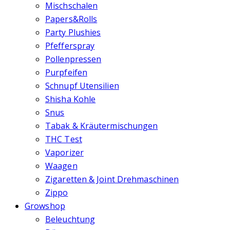
Mischschalen
Papers&Rolls
Party Plushies
Pfefferspray
Pollenpressen
Purpfeifen
Schnupf Utensilien
Shisha Kohle
Snus
Tabak & Kräutermischungen
THC Test
Vaporizer
Waagen
Zigaretten & Joint Drehmaschinen
Zippo
Growshop
Beleuchtung