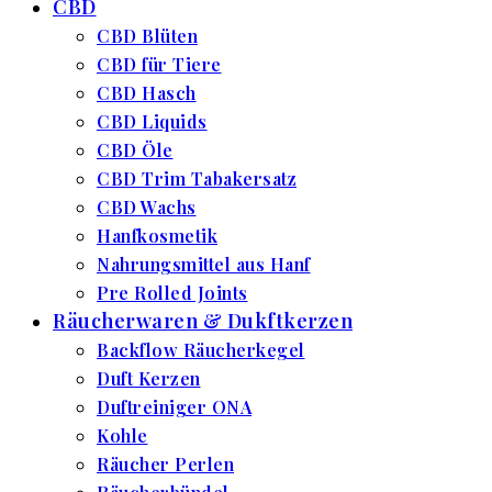
CBD
CBD Blüten
CBD für Tiere
CBD Hasch
CBD Liquids
CBD Öle
CBD Trim Tabakersatz
CBD Wachs
Hanfkosmetik
Nahrungsmittel aus Hanf
Pre Rolled Joints
Räucherwaren & Dukftkerzen
Backflow Räucherkegel
Duft Kerzen
Duftreiniger ONA
Kohle
Räucher Perlen