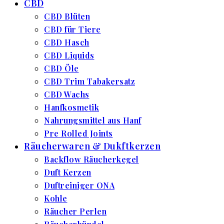
CBD
CBD Blüten
CBD für Tiere
CBD Hasch
CBD Liquids
CBD Öle
CBD Trim Tabakersatz
CBD Wachs
Hanfkosmetik
Nahrungsmittel aus Hanf
Pre Rolled Joints
Räucherwaren & Dukftkerzen
Backflow Räucherkegel
Duft Kerzen
Duftreiniger ONA
Kohle
Räucher Perlen