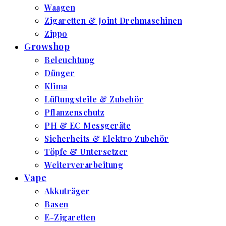
Waagen
Zigaretten & Joint Drehmaschinen
Zippo
Growshop
Beleuchtung
Dünger
Klima
Lüftungsteile & Zubehör
Pflanzenschutz
PH & EC Messgeräte
Sicherheits & Elektro Zubehör
Töpfe & Untersetzer
Weiterverarbeitung
Vape
Akkuträger
Basen
E-Zigaretten