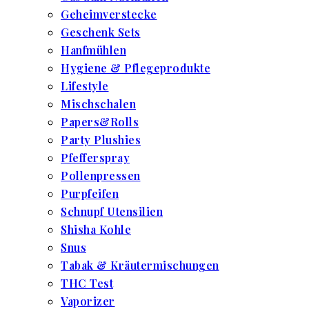
Geheimverstecke
Geschenk Sets
Hanfmühlen
Hygiene & Pflegeprodukte
Lifestyle
Mischschalen
Papers&Rolls
Party Plushies
Pfefferspray
Pollenpressen
Purpfeifen
Schnupf Utensilien
Shisha Kohle
Snus
Tabak & Kräutermischungen
THC Test
Vaporizer