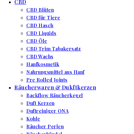
CBD
CBD Blüten
CBD für Tiere
CBD Hasch
CBD Liquids
CBD Öle
CBD Trim Tabakersatz
CBD Wachs
Hanfkosmetik
Nahrungsmittel aus Hanf
Pre Rolled Joints
Räucherwaren & Dukftkerzen
Backflow Räucherkegel
Duft Kerzen
Duftreiniger ONA
Kohle
Räucher Perlen