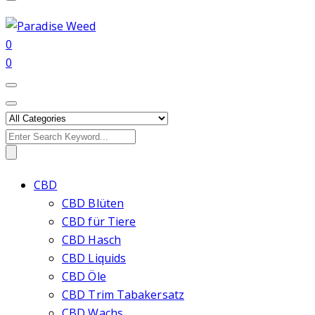
0
0
Search
for:
CBD
CBD Blüten
CBD für Tiere
CBD Hasch
CBD Liquids
CBD Öle
CBD Trim Tabakersatz
CBD Wachs