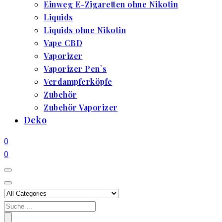
Einweg E-Zigaretten ohne Nikotin
Liquids
Liquids ohne Nikotin
Vape CBD
Vaporizer
Vaporizer Pen`s
Verdampferköpfe
Zubehör
Zubehör Vaporizer
Deko
0
0
Search
for: