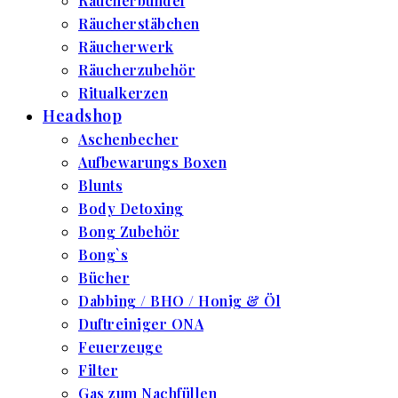
Räucherbündel
Räucherstäbchen
Räucherwerk
Räucherzubehör
Ritualkerzen
Headshop
Aschenbecher
Aufbewarungs Boxen
Blunts
Body Detoxing
Bong Zubehör
Bong`s
Bücher
Dabbing / BHO / Honig & Öl
Duftreiniger ONA
Feuerzeuge
Filter
Gas zum Nachfüllen